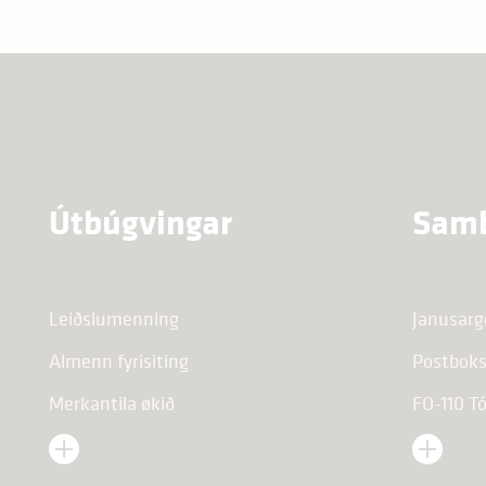
Útbúgvingar
Sam
Leiðslumenning
Janusarg
Almenn fyrisiting
Postboks
Merkantila økið
FO-110 T
Tekniska økið
rro@glasi