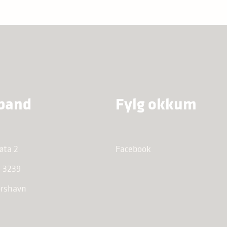
band
Fylg okkum
øta 2
Facebook
 3239
órshavn
r.fo