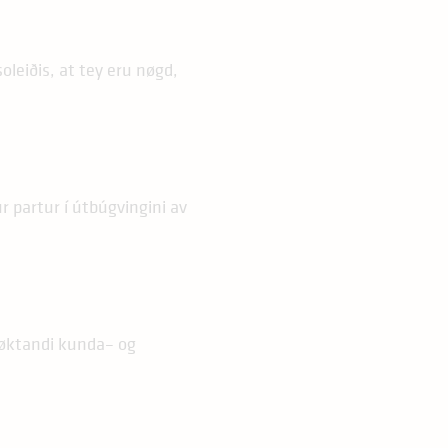
oleiðis, at tey eru nøgd,
r partur í útbúgvingini av
nøktandi kunda– og