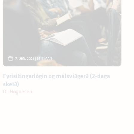
7. DES. 2021 | 16 TÍMAR
Fyrisitingarlógin og málsviðgerð (2-daga
skeið)
Óli Høgnesen