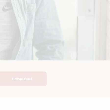
Umbið skeið