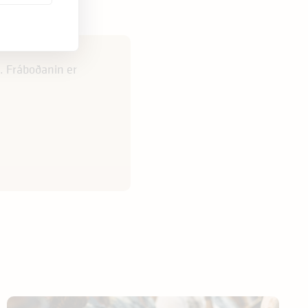
a. Fráboðanin er