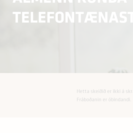
TELEFONTÆNAS
Tal av áhugaðum
Hetta skeiðið er ikki á s
Fráboðanin er óbindandi.