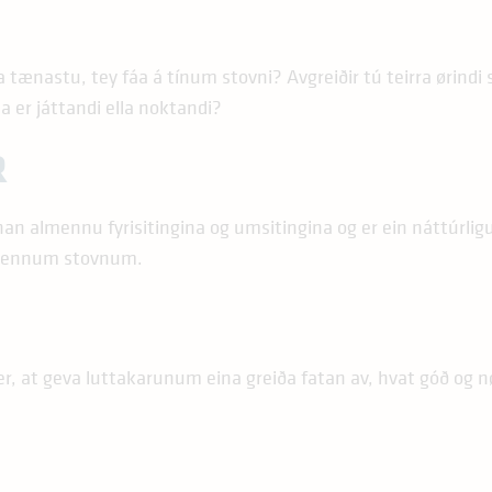
tænastu, tey fáa á tínum stovni? Avgreiðir tú teirra ørindi s
a er játtandi ella noktandi?
R
nan almennu fyrisitingina og umsitingina og er ein náttúrligu
lmennum stovnum.
r, at geva luttakarunum eina greiða fatan av, hvat góð og 