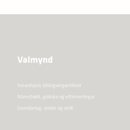
Valmynd
Innanhýsis útbúgvingartilboð
Námsfrøði, góðska og eftirmetingar
Grundarlag, visión og virði