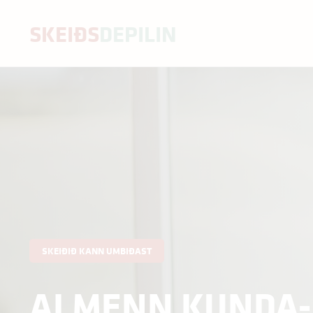
SKEIÐS
DEPILIN
UMBIÐ SK
Almenn kunda
Fornavn
*
Teldupostbústað
SKEIÐIÐ KANN UMBIÐAST
ALMENN KUNDA-
Arbeiðsgevari
*