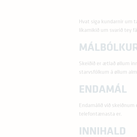
Hvat siga kundarnir um ta 
líkamikið um svarið tey fá
MÁLBÓLKU
Skeiðið er ætlað øllum in
starvsfólkum á øllum a
ENDAMÁL
Endamálið við skeiðnum e
telefontænasta er.
INNIHALD