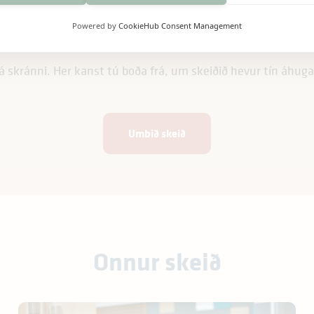
Powered by
CookieHub Consent Management
i á skránni. Her kanst tú boða frá, um skeiðið hevur tín áhug
Umbið skeið
Onnur skeið