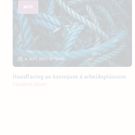
NÝTT
6. SEPT. 2022 | 70 TÍMAR
Handfaring av ósemjum á arbeiðsplássum
Súsanna Olsen