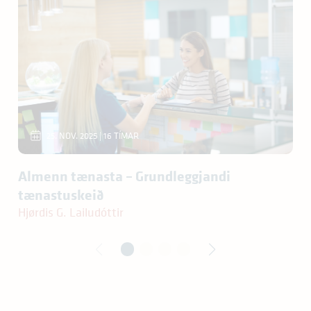
25. NOV. 2025 | 16 TÍMAR
Almenn tænasta – Grundleggjandi
tænastuskeið
Hjørdis G. Lailudóttir