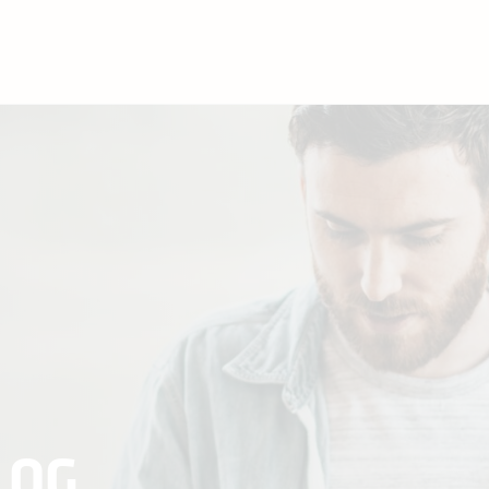
EIÐ
- og telefontænasta
Eftirnavn
*
ur
*
Telefonnr.
*
 OG