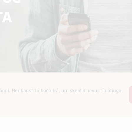
TA
*
kránni. Her kanst tú boða frá, um skeiðið hevur tín áhuga.