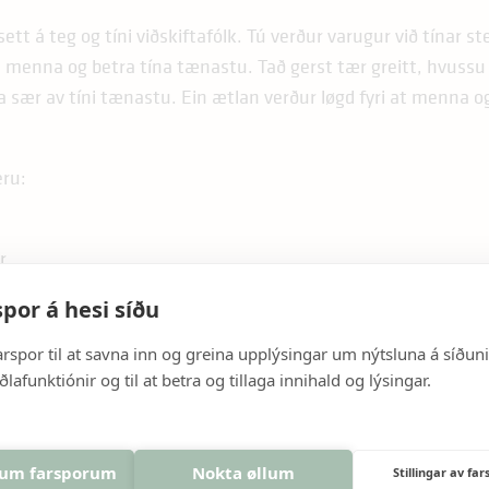
ett á teg og tíni viðskiftafólk. Tú verður varugur við tínar st
t menna og betra tína tænastu. Tað gerst tær greitt, hvussu
a sær av tíni tænastu. Ein ætlan verður løgd fyri at menna o
eru:
r
por á hesi síðu
arspor til at savna inn og greina upplýsingar um nýtsluna á síðuni, 
ðlafunktiónir og til at betra og tillaga innihald og lýsingar.
ð sum fyrilestur og kjak. Eisini verða uppgávu- og bólkaarbei
i.
lum farsporum
Nokta øllum
Stillingar av fa