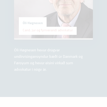
Óli Høgnesen
Cand. jur og fyrrverandi advokatur
Óli Høgnesen hevur drúgvar
undirvísingarroyndur bæði úr Danmark og
Føroyum og hevur eisini virkað sum
advokatur í nógv ár.