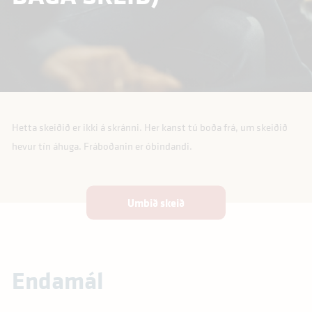
Telefonnr.
*
Hetta skeiðið er ikki á skránni. Her kanst tú boða frá, um skeiðið
Arbeiðsgevari
*
hevur tín áhuga. Fráboðanin er óbindandi.
Umbið skeið
Tal av áhugaðum
*
Endamál