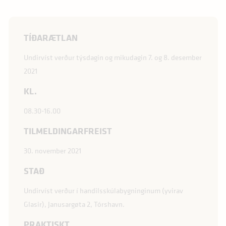
TÍÐARÆTLAN
Undirvíst verður týsdagin og mikudagin 7. og 8. desember
2021
KL.
08.30-16.00
TILMELDINGARFREIST
30. november 2021
STAÐ
Undirvíst verður í handilsskúlabygninginum (yvirav
Glasir), Janusargøta 2, Tórshavn.
PRAKTISKT