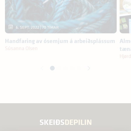
6. SEPT. 2022 | 70 TÍMAR
Handfaring av ósemjum á arbeiðsplássum
Alme
tæn
Súsanna Olsen
Hjørd
SKEIÐS
DEPILIN