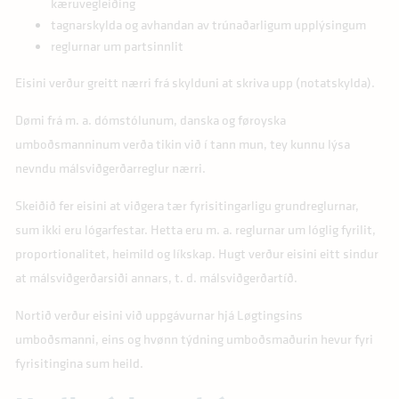
kæruvegleiðing
tagnarskylda og avhandan av trúnaðarligum upplýsingum
reglurnar um partsinnlit
Eisini verður greitt nærri frá skylduni at skriva upp (notatskylda).
Dømi frá m. a. dómstólunum, danska og føroyska
umboðsmanninum verða tikin við í tann mun, tey kunnu lýsa
nevndu málsviðgerðarreglur nærri.
Skeiðið fer eisini at viðgera tær fyrisitingarligu grundreglurnar,
sum ikki eru lógarfestar. Hetta eru m. a. reglurnar um lóglig fyrilit,
proportionalitet, heimild og líkskap. Hugt verður eisini eitt sindur
at málsviðgerðarsiði annars, t. d. málsviðgerðartíð.
Nortið verður eisini við uppgávurnar hjá Løgtingsins
umboðsmanni, eins og hvønn týdning umboðsmaðurin hevur fyri
fyrisitingina sum heild.