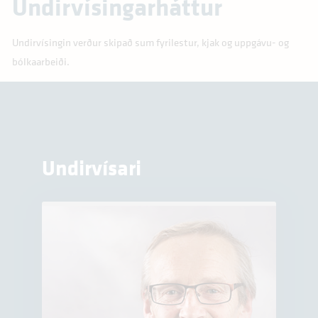
Undirvísingarháttur
Undirvísingin verður skipað sum fyrilestur, kjak og uppgávu- og
bólkaarbeiði.
Undirvísari