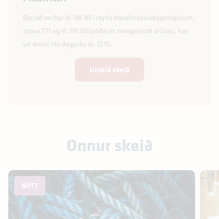
Byrjað verður kl. 08.30 í reyða handilsskúlabygninginum,
stova 771 og kl. 09.00 bjóða vit morgunmat á Glasi, har
vit eisini fáa døgurða kl. 12.15.
Umbið skeið
Onnur skeið
NÝTT