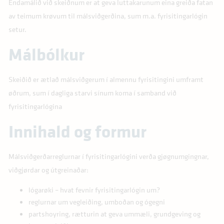
Endamálið við skeiðnum er at geva luttakarunum eina greiða fatan
av teimum krøvum til málsviðgerðina, sum m.a. fyrisitingarlógin
setur.
Málbólkur
Skeiðið er ætlað málsviðgerum í almennu fyrisitingini umframt
øðrum, sum í dagliga starvi sínum koma í samband við
fyrisitingarlógina
Innihald og formur
Málsviðgerðarreglurnar í fyrisitingarlógini verða gjøgnumgingnar,
viðgjørdar og útgreinaðar:
lógarøki – hvat fevnir fyrisitingarlógin um?
reglurnar um vegleiðing, umboðan og ógegni
partshoyring, rætturin at geva ummæli, grundgeving og