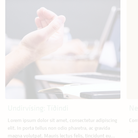
Undirvísing: Tíðindi
Ne
Lorem ipsum dolor sit amet, consectetur adipiscing
Con
elit. In porta tellus non odio pharetra, ac gravida
21. s
magna volutpat. Mauris lectus felis, tincidunt eu