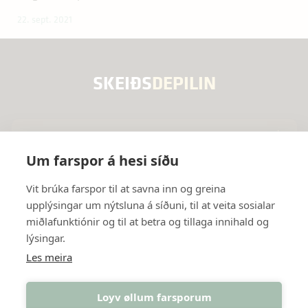
volutpat at, venenatis a ni...
22. sept. 2021
SKEIÐS
DEPILIN
Valmynd
Um farspor á hesi síðu
Innanhýsis útbúgvingartilboð
Útbúgvingar
Vit brúka farspor til at savna inn og greina
upplýsingar um nýtsluna á síðuni, til at veita sosialar
Námsfrøði, góðska og eftirmetingar
Leiðslumenning
Samband
miðlafunktiónir og til at betra og tillaga innihald og
lýsingar.
Grundarlag, visión og virði
Almenn fyrisiting
Janusargøta 2
Fylg okkum
Les meira
Merkantila økið
Postboks 3239
Facebook
Loyv øllum farsporum