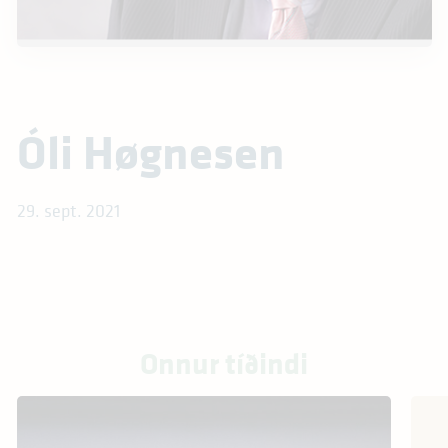
Óli Høgnesen
29. sept. 2021
Onnur tíðindi