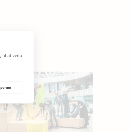
til at veita
rsporum