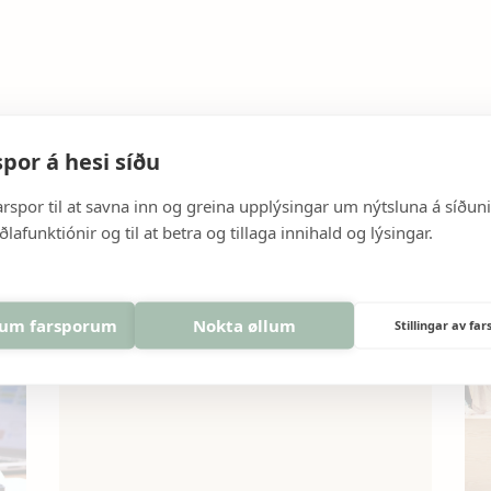
por á hesi síðu
Onnur tíðindi
arspor til at savna inn og greina upplýsingar um nýtsluna á síðuni, 
ðlafunktiónir og til at betra og tillaga innihald og lýsingar.
lum farsporum
Nokta øllum
Stillingar av fa