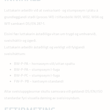
Luttakarin arbeiðir við at sveisa kant- og stumpseym í plátu á
grundleggjandi støði (proces 141) í tilfarsbólki W01, W02, W04 og
W11 sambært DS/EN 287-1.
Eisini fær luttakarin ástøðiliga vitan um trygd og umhvørvið,
sveisiháttir og úgerð.
Luttakarin arbeiðir ástøðiligt og verkligt við fylgjandi
sveisiháttum:
BW-P-PA ~ hornaseym við/uttan spaltu
BW-P-PA ~ stumpseym I-fuga
BW-P-PC ~ stumpseym I-fuga
FW-P- PB ~ kantseym standandi
Allar sveisiuppgávurnar skullu samsvara við galdandi DS/EN/ISO
standardar fyri visuella døming av sveisiroyndum.