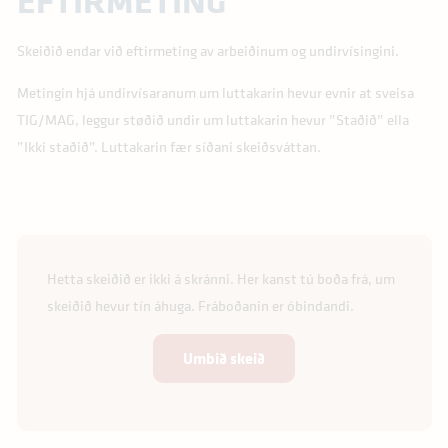
EFTIRMETING
Skeiðið endar við eftirmeting av arbeiðinum og undirvísingini.
Metingin hjá undirvísaranum um luttakarin hevur evnir at sveisa
TIG/MAG, leggur støðið undir um luttakarin hevur ”Staðið” ella
”Ikki staðið”. Luttakarin fær síðani skeiðsváttan.
Hetta skeiðið er ikki á skránni. Her kanst tú boða frá, um
skeiðið hevur tín áhuga. Fráboðanin er óbindandi.
Umbið skeið