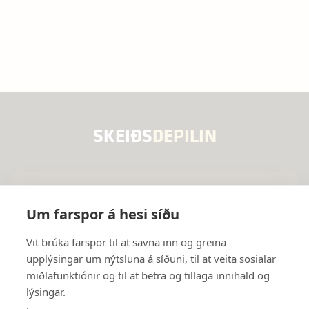
SKEIÐS
DEPILIN
Valmynd
Um farspor á hesi síðu
Innanhýsis útbúgvingartilboð
Útbúgvingar
Vit brúka farspor til at savna inn og greina
upplýsingar um nýtsluna á síðuni, til at veita sosialar
Námsfrøði, góðska og eftirmetingar
Leiðslumenning
Samband
miðlafunktiónir og til at betra og tillaga innihald og
lýsingar.
Grundarlag, visión og virði
Almenn fyrisiting