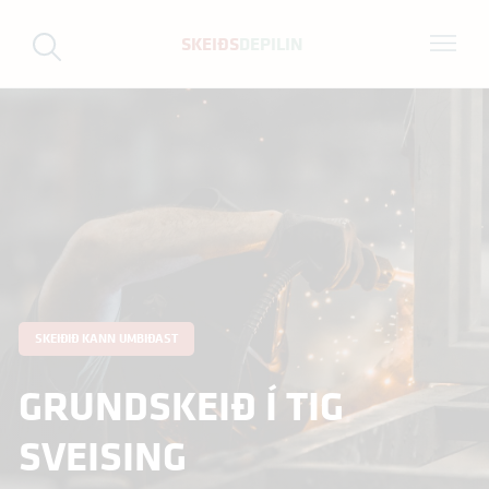
SKEIÐS
DEPILIN
UMBIÐ SKEIÐ
Grundskeið í TIG sveising
Fornavn
*
Eftirnavn
*
SKEIÐIÐ KANN UMBIÐAST
GRUNDSKEIÐ Í TIG
SVEISING
Teldupostbústaður
*