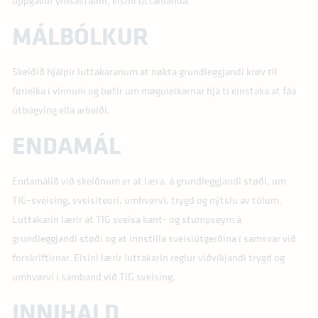
uppgávur ymsastaðni, eisini uttanlanda.
MÁLBÓLKUR
Skeiðið hjálpir luttakaranum at nøkta grundleggjandi krøv til
førleika í vinnuni og bøtir um møguleikarnar hjá tí einstaka at fáa
útbúgving ella arbeiði.
ENDAMÁL
Endamálið við skeiðnum er at læra, á grundleggjandi støði, um
TIG-sveising, sveisiteori, umhvørvi, trygd og nýtslu av tólum.
Luttakarin lærir at TIG sveisa kant- og stumpseym á
grundleggjandi støði og at innstilla sveisiútgerðina í samsvar við
forskriftirnar. Eisini lærir luttakarin reglur viðvíkjandi trygd og
umhvørvi í samband við TIG sveising.
INNIHALD