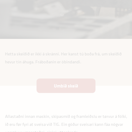
Telefonnr.
*
Arbeiðsgevari
*
Hetta skeiðið er ikki á skránni. Her kanst tú boða frá, um skeiðið
hevur tín áhuga. Fráboðanin er óbindandi.
Tal av áhugaðum
*
Umbið skeið
Allastaðni innan maskin, skipasmíð og framleiðslu er tørvur á fólki,
ið eru før fyri at sveisa við TIG. Ein góður sveisari kann fáa nógvar