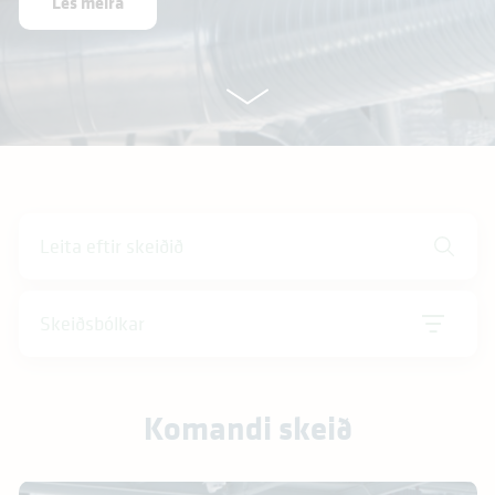
Les meira
Skeiðsbólkar
Komandi skeið