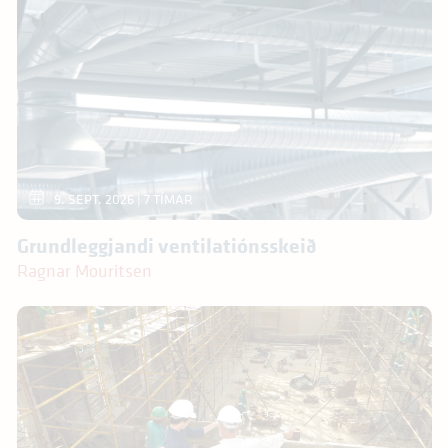
9. SEPT. 2026
| 7 TÍMAR
Grundleggjandi ventilatiónsskeið
Ragnar Mouritsen