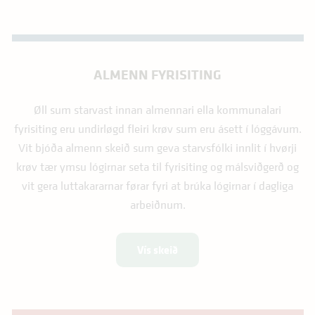
ALMENN FYRISITING
Øll sum starvast innan almennari ella kommunalari
fyrisiting eru undirløgd fleiri krøv sum eru ásett í lóggávum.
Vit bjóða almenn skeið sum geva starvsfólki innlit í hvørji
krøv tær ymsu lógirnar seta til fyrisiting og málsviðgerð og
vit gera luttakararnar førar fyri at brúka lógirnar í dagliga
arbeiðnum.
Vís skeið