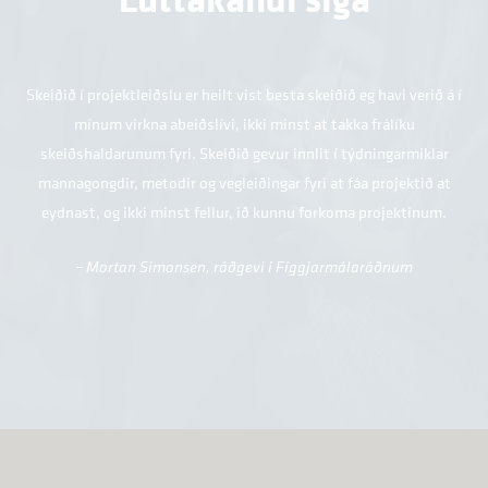
Skeiðið í projektleiðslu er heilt vist besta skeiðið eg havi verið á í
mínum virkna abeiðslívi, ikki minst at takka frálíku
skeiðshaldarunum fyri. Skeiðið gevur innlit í týdningarmiklar
mannagongdir, metodir og vegleiðingar fyri at fáa projektið at
eydnast, og ikki minst fellur, ið kunnu forkoma projektinum.
– Mortan Simonsen, ráðgevi í Fíggjarmálaráðnum