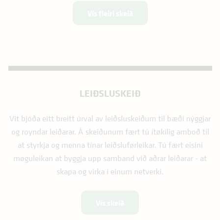
Vís fleiri skeið
LEIÐSLUSKEIÐ
Vit bjóða eitt breitt úrval av leiðsluskeiðum til bæði nýggjar
og royndar leiðarar. À skeiðunum fært tú ítøkilig amboð til
at styrkja og menna tínar leiðsluførleikar. Tú fært eisini
møguleikan at byggja upp samband við aðrar leiðarar - at
skapa og virka í einum netverki.
Vís skeið