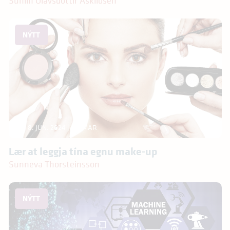
Sunlin Olavsdóttir Askildsen
NÝTT
8. JUN. 2024
| 4 TÍMAR
Lær at leggja tína egnu make-up
Sunneva Thorsteinsson
NÝTT