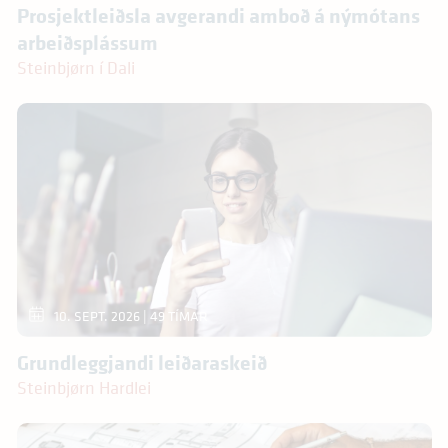
Prosjektleiðsla avgerandi amboð á nýmótans
arbeiðsplássum
Steinbjørn í Dali
10. SEPT. 2026
| 49 TÍMAR
Grundleggjandi leiðaraskeið
Steinbjørn Hardlei