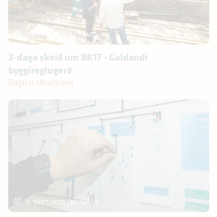
20. OKT. 2026
| 14 TÍMAR
2-daga skeið um BK17 - Galdandi
byggireglugerð
Ragnar Mouritsen
4. SEPT. 2026
| 56 TÍMAR