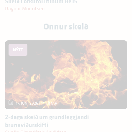
Skeið í orkuforritinum Be15
Ragnar Mouritsen
Onnur skeið
NÝTT
17. JUN. 2026
| 14 TÍMAR
2-daga skeið um grundleggjandi
brunaviðurskifti