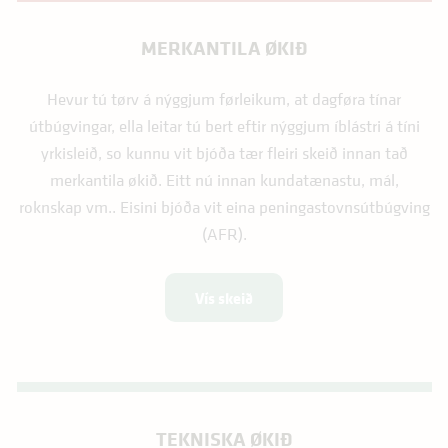
MERKANTILA ØKIÐ
Hevur tú tørv á nýggjum førleikum, at dagføra tínar
útbúgvingar, ella leitar tú bert eftir nýggjum íblástri á tíni
yrkisleið, so kunnu vit bjóða tær fleiri skeið innan tað
merkantila økið. Eitt nú innan kundatænastu, mál,
roknskap vm.. Eisini bjóða vit eina peningastovnsútbúgving
(AFR).
Vís skeið
TEKNISKA ØKIÐ