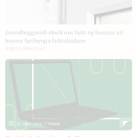
2. DES. 2026
| 7 TÍMAR
Grundleggjandi skeið um fukt og hvussu vit
kunnu fyribyrgja fuktskaðum
Ragnar Mouritsen
25. NOV. 2026
| 7 TÍMAR