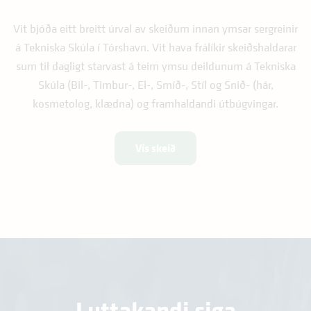
Vit bjóða eitt breitt úrval av skeiðum innan ymsar sergreinir
á Tekniska Skúla í Tórshavn. Vit hava frálíkir skeiðshaldarar
sum til dagligt starvast á teim ymsu deildunum á Tekniska
Skúla (Bil-, Timbur-, El-, Smíð-, Stíl og Snið- (hár,
kosmetolog, klædna) og framhaldandi útbúgvingar.
Vís skeið
Luttakandi siga