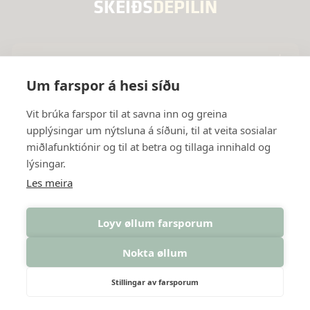
SKEIÐS
DEPILIN
Valmynd
Um farspor á hesi síðu
Innanhýsis útbúgvingartilboð
Útbúgvingar
Vit brúka farspor til at savna inn og greina
upplýsingar um nýtsluna á síðuni, til at veita sosialar
Námsfrøði, góðska og eftirmetingar
Leiðslumenning
Samband
miðlafunktiónir og til at betra og tillaga innihald og
lýsingar.
Grundarlag, visión og virði
Almenn fyrisiting
Janusargøta 2
Fylg okkum
Les meira
Merkantila økið
Postboks 3239
Facebook
Loyv øllum farsporum
Tekniska økið
Skeiðsdepilin © 2026
FO-110 Tórshavn
Nokta øllum
rro@glasir.fo
Stillingar av farsporum