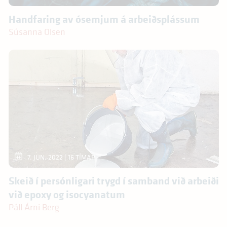
Handfaring av ósemjum á arbeiðsplássum
Súsanna Olsen
7. JUN. 2022
| 16 TÍMAR
Skeið í persónligari trygd í samband við arbeiði
við epoxy og isocyanatum
Páll Árni Berg